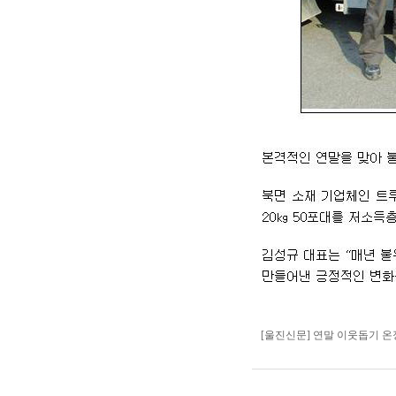
[울진신문] 연말 이웃돕기 온정