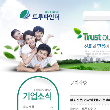
[울진신문] 연말 이웃돕기 온정의 
글쓴이 :
트루파인더